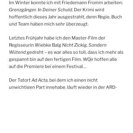
Im Winter konnte ich mit Friedemann Fromm arbeiten:
Grenzgänger. In Deiner Schuld
. Der Krimi wird
hoffentlich dieses Jahr ausgestrahlt, denn Regie, Buch
und Team haben mich sehr überzeugt.
Letztes Frühjahr habe ich den Master-Film der
Regisseurin Wiebke Balg
Nicht Zickig, Sondern
Wütend
gedreht – es war alles so toll, dass ich mehr als
gespannt bin auf den fertigen Film. WQir hoffen alle
auf die Premiere bei einem Festival…
Der Tatort
Ad Acta
, bei dem ich einen nicht
unwichtigen Part innehabe, läuft wieder in der ARD-
Mediathek und meine Film- und Fernsehszenen sind
natürlich immer bei meiner Agentur
Zentralbüro
zu
finden:
Showreel
Wiederholt arbeite ich auch mit Meike Fehre an ihrem
neuen Animationsfilm
Eine kleine Pupsrevue –
er ist