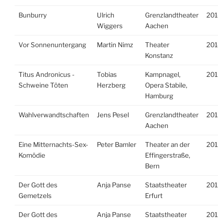
Bunburry
Ulrich
Grenzlandtheater
201
Wiggers
Aachen
Vor Sonnenuntergang
Martin Nimz
Theater
201
Konstanz
Titus Andronicus -
Tobias
Kampnagel,
201
Schweine Töten
Herzberg
Opera Stabile,
Hamburg
Wahlverwandtschaften
Jens Pesel
Grenzlandtheater
201
Aachen
Eine Mitternachts-Sex-
Peter Bamler
Theater an der
201
Komödie
Effingerstraße,
Bern
Der Gott des
Anja Panse
Staatstheater
201
Gemetzels
Erfurt
Der Gott des
Anja Panse
Staatstheater
201