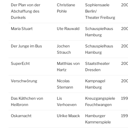
Der Plan von der
Christiane
Sophiensaele
20
Abchaffung des
Pohle
Berlin/
Dunkels
Theater Freiburg
Maria Stuart
Ute Rauwald
Schauspielhaus
20
Hamburg
Der Junge im Bus
Jochen
Schauspielhaus
200
Strauch
Hamburg
SuperEcht
Matthias von
Staatstheater
200
Hartz
Dresden
Verschwörung
Nicolas
Kampnagel
20
Stemann
Hamburg
Das Käthchen von
Lis
Kreuzgangspiele
19
Heilbronn
Verhoeven
Feuchtwangen
Oskarnacht
Ulrike Maack
Hamburger
19
Kammerspiele