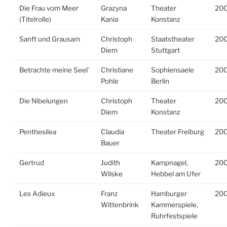
Die Frau vom Meer
Grazyna
Theater
20
(Titelrolle)
Kania
Konstanz
Sanft und Grausam
Christoph
Staatstheater
20
Diem
Stuttgart
Betrachte meine Seel`
Christiane
Sophiensaele
20
Pohle
Berlin
Die Nibelungen
Christoph
Theater
20
Diem
Konstanz
Penthesilea
Claudia
Theater Freiburg
20
Bauer
Gertrud
Judith
Kampnagel,
20
Wilske
Hebbel am Ufer
Les Adieux
Franz
Hamburger
20
Wittenbrink
Kammerspiele,
Ruhrfestspiele