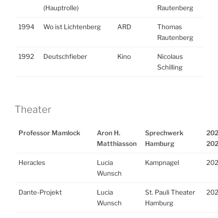
(Hauptrolle)
Rautenberg
1994
Wo ist Lichtenberg
ARD
Thomas
Rautenberg
1992
Deutschfieber
Kino
Nicolaus
Schilling
Theater
Professor Mamlock
Aron H.
Sprechwerk
202
Matthiasson
Hamburg
20
Heracles
Lucia
Kampnagel
20
Wunsch
Dante-Projekt
Lucia
St. Pauli Theater
20
Wunsch
Hamburg