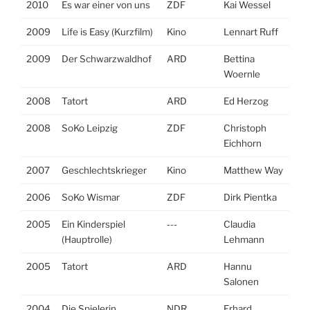
2010
Es war einer von uns
ZDF
Kai Wessel
2009
Life is Easy (Kurzfilm)
Kino
Lennart Ruff
2009
Der Schwarzwaldhof
ARD
Bettina
Woernle
2008
Tatort
ARD
Ed Herzog
2008
SoKo Leipzig
ZDF
Christoph
Eichhorn
2007
Geschlechtskrieger
Kino
Matthew Way
2006
SoKo Wismar
ZDF
Dirk Pientka
2005
Ein Kinderspiel
---
Claudia
(Hauptrolle)
Lehmann
2005
Tatort
ARD
Hannu
Salonen
2004
Die Spielerin
NDR
Erhard