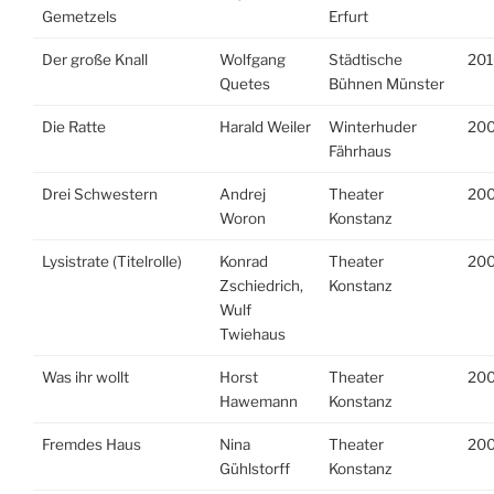
Gemetzels
Erfurt
Der große Knall
Wolfgang
Städtische
201
Quetes
Bühnen Münster
Die Ratte
Harald Weiler
Winterhuder
200
Fährhaus
Drei Schwestern
Andrej
Theater
20
Woron
Konstanz
Lysistrate (Titelrolle)
Konrad
Theater
20
Zschiedrich,
Konstanz
Wulf
Twiehaus
Was ihr wollt
Horst
Theater
20
Hawemann
Konstanz
Fremdes Haus
Nina
Theater
20
Gühlstorff
Konstanz