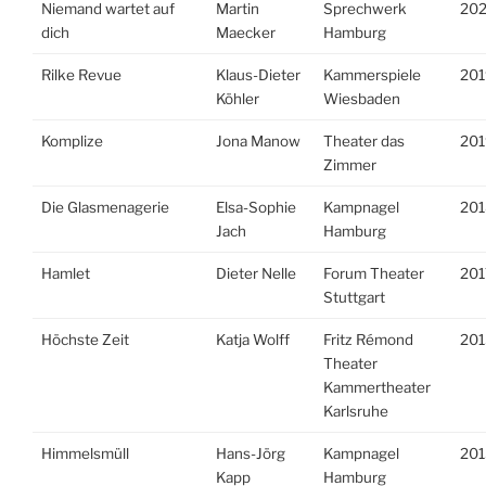
Niemand wartet auf
Martin
Sprechwerk
20
dich
Maecker
Hamburg
Rilke Revue
Klaus-Dieter
Kammerspiele
201
Köhler
Wiesbaden
Komplize
Jona Manow
Theater das
201
Zimmer
Die Glasmenagerie
Elsa-Sophie
Kampnagel
201
Jach
Hamburg
Hamlet
Dieter Nelle
Forum Theater
201
Stuttgart
Höchste Zeit
Katja Wolff
Fritz Rémond
201
Theater
Kammertheater
Karlsruhe
Himmelsmüll
Hans-Jörg
Kampnagel
201
Kapp
Hamburg