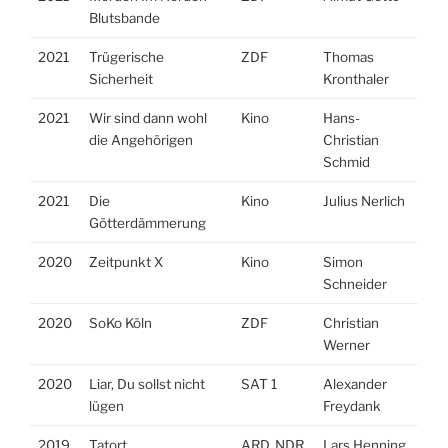
Blutsbande
2021
Trügerische
ZDF
Thomas
Sicherheit
Kronthaler
2021
Wir sind dann wohl
Kino
Hans-
die Angehörigen
Christian
Schmid
2021
Die
Kino
Julius Nerlich
Götterdämmerung
2020
Zeitpunkt X
Kino
Simon
Schneider
2020
SoKo Köln
ZDF
Christian
Werner
2020
Liar, Du sollst nicht
SAT 1
Alexander
lügen
Freydank
2019
Tatort
ARD, NDR
Lars Henning