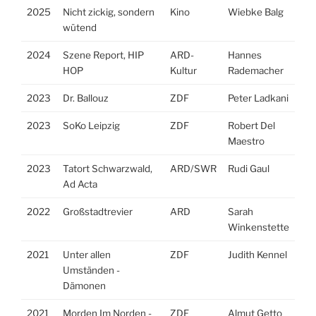
2025
Nicht zickig, sondern
Kino
Wiebke Balg
wütend
2024
Szene Report, HIP
ARD-
Hannes
HOP
Kultur
Rademacher
2023
Dr. Ballouz
ZDF
Peter Ladkani
2023
SoKo Leipzig
ZDF
Robert Del
Maestro
2023
Tatort Schwarzwald,
ARD/SWR
Rudi Gaul
Ad Acta
2022
Großstadtrevier
ARD
Sarah
Winkenstette
2021
Unter allen
ZDF
Judith Kennel
Umständen -
Dämonen
2021
Morden Im Norden -
ZDF
Almut Getto