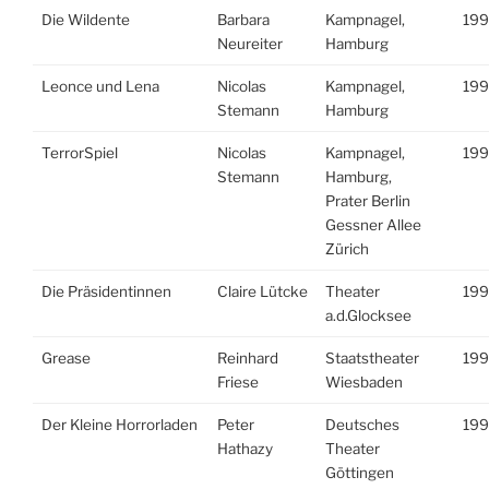
Die Wildente
Barbara
Kampnagel,
199
Neureiter
Hamburg
Leonce und Lena
Nicolas
Kampnagel,
199
Stemann
Hamburg
TerrorSpiel
Nicolas
Kampnagel,
199
Stemann
Hamburg,
Prater Berlin
Gessner Allee
Zürich
Die Präsidentinnen
Claire Lütcke
Theater
19
a.d.Glocksee
Grease
Reinhard
Staatstheater
19
Friese
Wiesbaden
Der Kleine Horrorladen
Peter
Deutsches
199
Hathazy
Theater
Göttingen