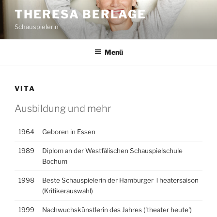
Zum
THERESA BERLAGE
Inhalt
Schauspielerin
springen
Menü
VITA
Ausbildung und mehr
1964
Geboren in Essen
1989
Diplom an der Westfälischen Schauspielschule
Bochum
1998
Beste Schauspielerin der Hamburger Theatersaison
(Kritikerauswahl)
1999
Nachwuchskünstlerin des Jahres ('theater heute')