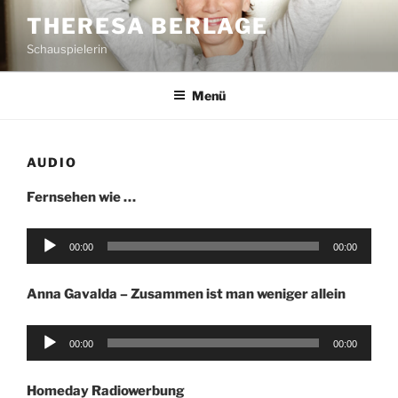
Zum
THERESA BERLAGE
Inhalt
Schauspielerin
springen
Menü
AUDIO
Fernsehen wie …
Audio-
00:00
00:00
Player
Anna Gavalda – Zusammen ist man weniger allein
Audio-
00:00
00:00
Player
Homeday Radiowerbung