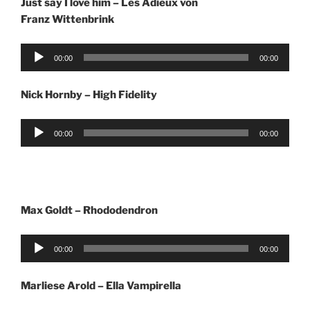
Just say I love him – Les Adieux von
Franz Wittenbrink
Audio-
00:00
00:00
Player
Nick Hornby – High Fidelity
Audio-
00:00
00:00
Player
Max Goldt – Rhododendron
Audio-
00:00
00:00
Player
Marliese Arold – Ella Vampirella