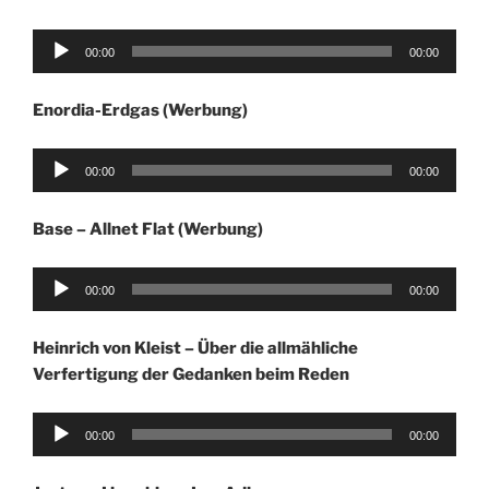
Audio-
00:00
00:00
Player
Enordia-Erdgas (Werbung)
Audio-
00:00
00:00
Player
Base – Allnet Flat (Werbung)
Audio-
00:00
00:00
Player
Heinrich von Kleist – Über die allmähliche
Verfertigung der Gedanken beim Reden
Audio-
00:00
00:00
Player