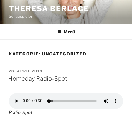
Zum
THERESA BERLAGE
Inhalt
Schauspielerin
springen
Menü
KATEGORIE:
UNCATEGORIZED
VERÖFFENTLICHT
28. APRIL 2019
AM
Homeday Radio-Spot
Radio-Spot